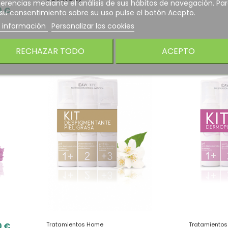
erencias mediante el análisis de sus hábitos de navegación. Pa
0 €
 su consentimiento sobre su uso pulse el botón Acepto.
 información
Personalizar las cookies
RECHAZAR TODO
ACEPTO
0 €
Tratamientos Home
Tratamiento