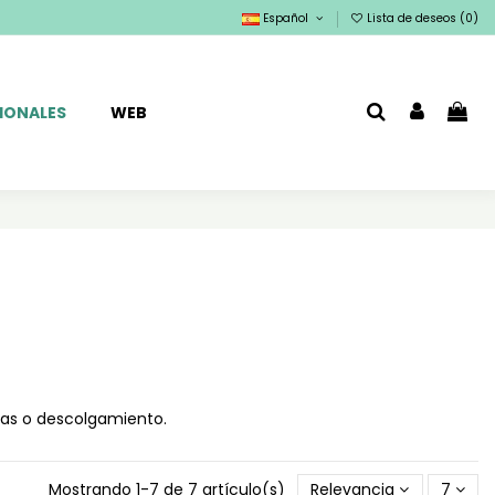
Español
Lista de deseos (
0
)
IONALES
WEB
ugas o descolgamiento.
Mostrando 1-7 de 7 artículo(s)
Relevancia
7