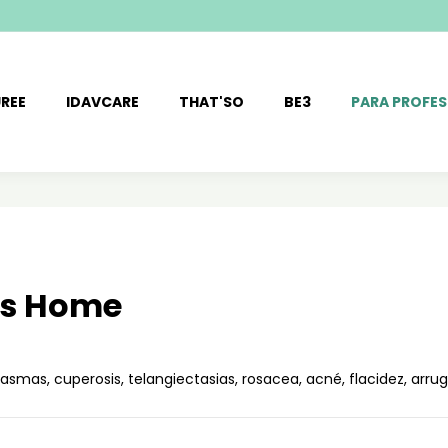
REE
IDAVCARE
THAT'SO
BE3
PARA PROFES
os Home
asmas, cuperosis, telangiectasias, rosacea, acné, flacidez, arr