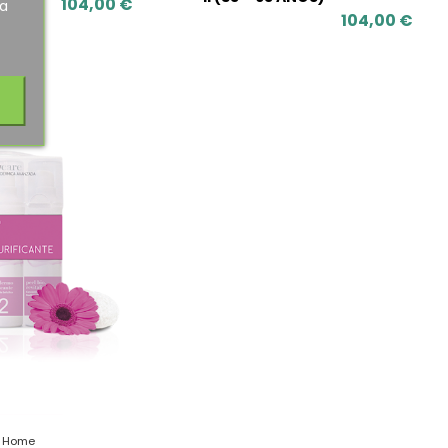
104,00 €
ra
104,00 €
s Home