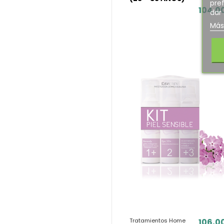
pref
104,0
dar
Más
Tratamientos Home
106,0