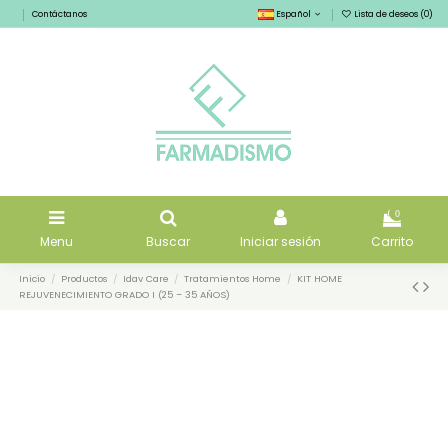
Contáctanos
Español
Lista de deseos (
0
)
0
Menu
Buscar
Iniciar sesión
Carrito
Inicio
Productos
Idav Care
Tratamientos Home
KIT HOME
REJUVENECIMIENTO GRADO I (25 – 35 AÑOS)