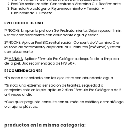
Peel Bio.revitalización: Concentrado Vitamina C + Reafirmante.
Fórmula Pro.colágeno: Rejuvenecimiento + Tensión +
Luminosidad + Firmeza.
PROTOCOLO DE USO
1º
NOCHE
: Limpiar la piel con Gel Pre.tratamiento. Dejar reposar 1 min.
Retirar completamente con abundante agua y secar.
2º
NOCHE
: Aplicar Peel BIO.revitalización Concentrdo Vitamina C en
la zona de tratamiento; dejar actuar 10 minutos (máximo) y retirar
completamente.
3º
MAÑANA
: Aplicar Fórmula Pro.Colágeno, después de la limpieza
de la piel. Uso recomendado de FPS 50+.
RECOMENDACIONES
*En caso de contacto con los ojos retire con abundante agua.
*Si nota una extrema sensación de tirantez, sequedad o
enrojecimiento en la piel aplique 2 días Fórmula Pro.Colágeno de 2
a 4 veces al día.
*Cualquier pregunta consulte con su médico estético, dermatólogo
o cirujano plástico.
productos en la misma categoría: