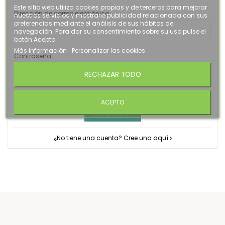
Este sitio web utiliza cookies propias y de terceros para mejorar
Dirección de correo electrónico
nuestros servicios y mostrarle publicidad relacionada con sus
preferencias mediante el análisis de sus hábitos de
navegación. Para dar su consentimiento sobre su uso pulse el
botón Acepto.
Más información
Personalizar las cookies
Contraseña
RECHAZAR TODO
¿Olvidó su contraseña?
ACEPTO
Iniciar sesión
¿No tiene una cuenta? Cree una aquí