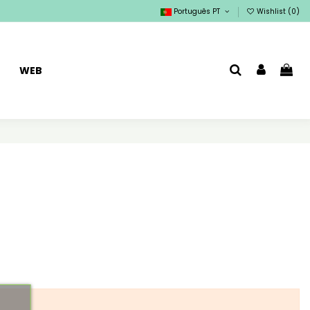
Português PT
Wishlist (
0
)
WEB