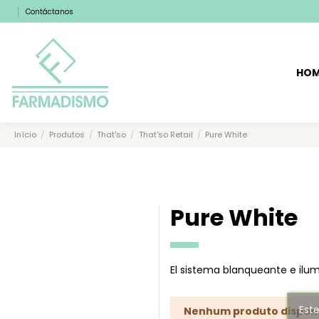
Contáctanos
HO
Início
Produtos
That'so
That'so Retail
Pure White
Pure White
El sistema blanqueante e ilum
Este
Nenhum produto dispon