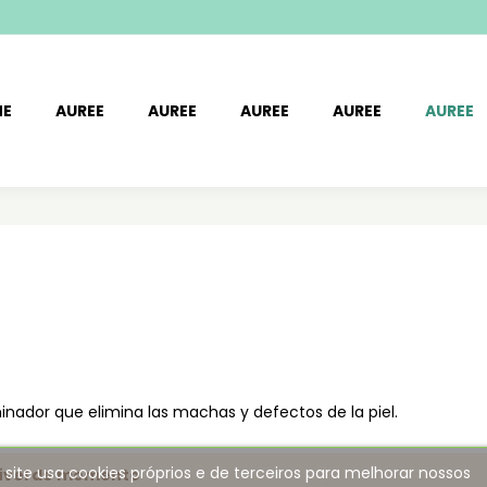
ME
AUREE
AUREE
AUREE
AUREE
AUREE
inador que elimina las machas y defectos de la piel.
 site usa cookies próprios e de terceiros para melhorar nossos
ível de momento