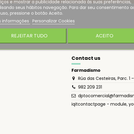
iços e mostrar a publicidade relacionada às suas preferências,
lisando seus hábitos navegação. Para dar seu consentimento a
uso, pressione o botão Aceito.
s informações
Personalizar Cookies
REJEITAR TUDO
ACEITO
Contact us
Farmadismo
Rúa das Cesteiras, Parc. 1 
982 209 231
dptocomercial@farmadi
iqitcontactpage - module, yo