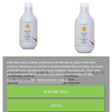
Este site usa cookies próprios e de terceiros para melhorar
nossos serviços e mostrar a publicidade relacionada às suas
preferências, analisando seus hábitos navegação. Para dar
9,45 €
10,37 €
Línea pediátrica
Línea pediátrica
seu consentimento ao seu uso, pressione o botão Aceito.
Champú suave
Champú
costra láctea
suave
Mais informações
Personalizar Cookies
Auree
protector
pediátrico
Auree
REJEITAR TUDO
ACEITO