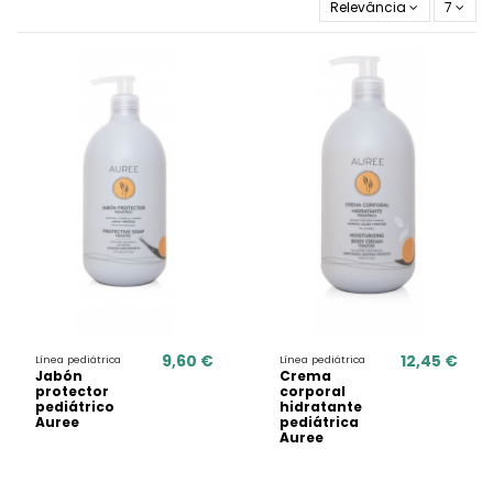
Relevância
7
9,60 €
12,45 €
Línea pediátrica
Línea pediátrica
Jabón
Crema
protector
corporal
pediátrico
hidratante
Auree
pediátrica
Auree