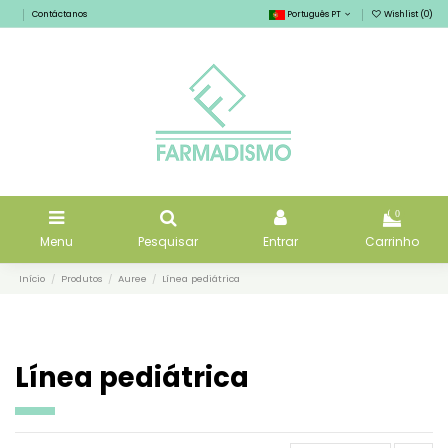
Contáctanos
Português PT
Wishlist (
0
)
0
Menu
Pesquisar
Entrar
Carrinho
Início
Produtos
Auree
Línea pediátrica
Línea pediátrica