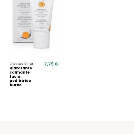
7,79 €
Línea pediátrica
Hidratante
calmante
facial
pediátrico
Auree