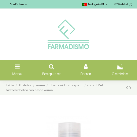
Contáctanos
Português PT
Wishlist (
0
)
0
Menu
Pesquisar
Entrar
Carrinho
Início
Produtos
Auree
Línea cuidado corporal
copy of Gel
hidroalcohólico con ozono Auree