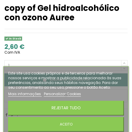
copy of Gel hidroalcohólico
con ozono Auree
In Stock
2,60 €
Com IVA
Este site usa cookies próprios e de terceiros para melhorar
nossos serviços e mostrar a publicidade relacionada às suas
Adicionar ao carrinho
preferências, analisando seus hábitos navegação. Para dar
seu consentimento ao seu uso, pressione o botão Aceito.
Mais informações
Personalizar Cookies
REJEITAR TUDO
ACEITO