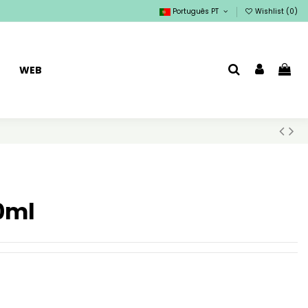
Português PT
Wishlist (
0
)
WEB
0ml