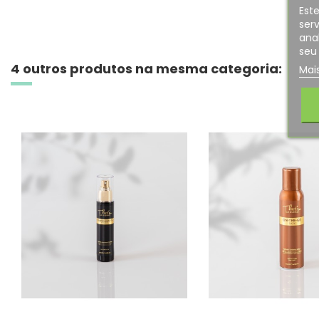
Este
serv
ana
seu 
4 outros produtos na mesma categoria:
Mai