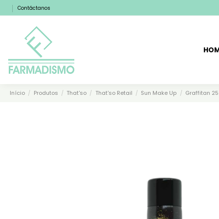
Contáctanos
HO
Início
Produtos
That'so
That'so Retail
Sun Make Up
Graffitan 2